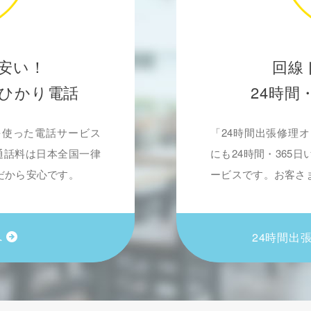
安い！
回線
ひかり電話
24時間
を使った電話サービス
「24時間出張修理
通話料は日本全国一律
にも24時間・365
じだから安心です。
ービスです。お客さ
へ
24時間出