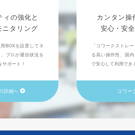
ティの強化と
カンタン操
モニタリング
安心・安
用BOXを設置してネ
「コワークストレー
し、プロが通信状況を
る高い操作性、国内
をサポート！
で安心して利用でき
の詳細へ
コワー