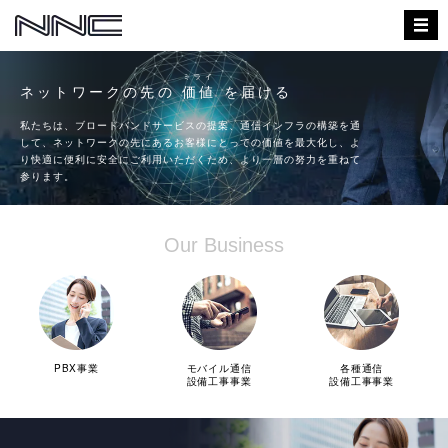
ミライ
ネットワークの先の
価値
を届ける
私たちは、ブロードバンドサービスの提案、通信インフラの構築を通
して、ネットワークの先にあるお客様にとっての価値を最大化し、よ
り快適に便利に安全にご利用いただくため、より一層の努力を重ねて
参ります。
Our Business
PBX事業
モバイル通信
各種通信
設備工事事業
設備工事事業