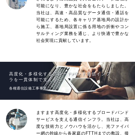
可能になり、豊かな社会をもたらしました。
当社は、高速・高品質なデータ通信・通話を
可能にするため、各キャリア基地局の設計か
ら施工、基地局設置に係る用地の折衝やコン
サルティング業務を通じ、より快適で豊かな
社会実現に貢献しています。
高度化・多様化するブロードバンド通信インフ
ラを一貫体制で支える
各種通信設備工事事業
ますます高度化・多様化するブロードバンド
サービスを支える通信インフラ。当社は、高
度な技術力とノウハウを活かし、光ファイバ
ー網の幹線から各家庭のFTTHまでの敷設、接