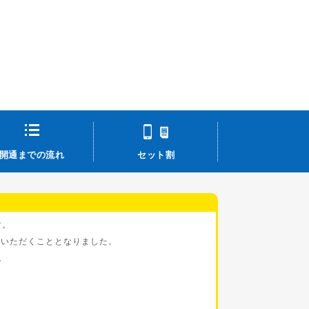
開通までの流れ
セット割
す。
せていただくこととなりました。
。