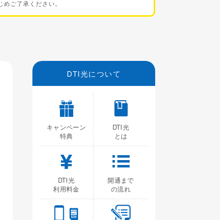
じめご了承ください。
DTI光について
キャンペーン
DTI光
特典
とは
DTI光
開通まで
利用料金
の流れ